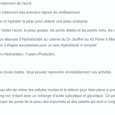
traitement de l’acné.
e traitement des premiers signes de vieillissement
ier et hydrater la peau pour obtenir une peau éclatante.
traiter l’acné, la peau grasse, les pores dilatés et les points noirs, les ri
s séances d’Hydrafacial® au cabinet du Dr Jauffret au 43 Perier à Mar
x 3 étapes successives pour un soin Hydrafacial ® complet :
on+Hydratation, Fusion+Protection.
es zones traités. Vous pouvez reprendre immédiatement vos activités.
u afin de retirer les cellules mortes et le sébum pour faire place à un
ing non irritant avec un mélange d’acide salicylique et glycolique. Ce pe
toyer les pores de la peau des impuretés et des saletés qui sont à l’orig