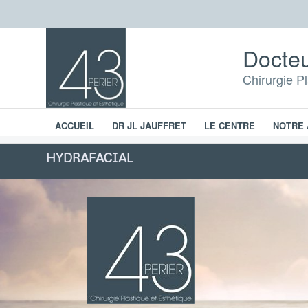
Docteu
Chirurgie P
ACCUEIL
DR JL JAUFFRET
LE CENTRE
NOTRE 
Chirurgie esthétique
HYDRAFACIAL