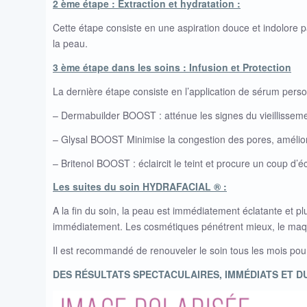
2 ème étape : Extraction et hydratation :
Cette étape consiste en une aspiration douce et indolore pa
la peau.
3 ème étape dans les soins : Infusion et Protection
La dernière étape consiste en l’application de sérum per
– Dermabuilder BOOST : atténue les signes du vieillissem
– Glysal BOOST Minimise la congestion des pores, améliore 
– Britenol BOOST : éclaircit le teint et procure un coup d’éc
Les suites du soin HYDRAFACIAL ® :
A la fin du soin, la peau est immédiatement éclatante et pl
immédiatement. Les cosmétiques pénétrent mieux, le maqui
Il est recommandé de renouveler le soin tous les mois pou
DES RÉSULTATS SPECTACULAIRES, IMMÉDIATS ET 