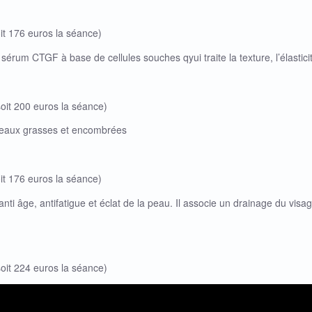
oit 176 euros la séance)
e sérum CTGF à base de cellules souches qyui traite la texture, l’élastici
soit 200 euros la séance)
 peaux grasses et encombrées
oit 176 euros la séance)
nti âge, antifatigue et éclat de la peau. Il associe un drainage du vi
soit 224 euros la séance)