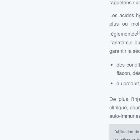
rappelons que
Les acides hy
plus ou moin
[
réglementée
l’anatomie du
garantir la sé
des condi
flacon, dé
du produit 
De plus l’inj
clinique, pou
auto-immunes, 
L’utilisation d
les effets et 