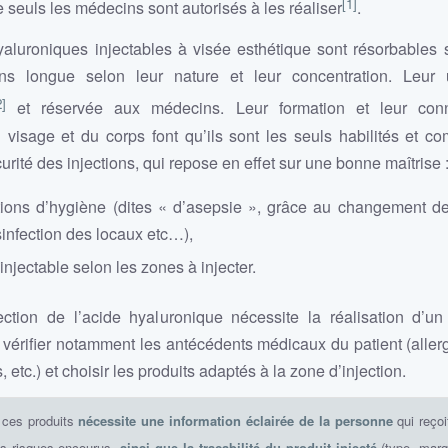
[1]
 seuls les médecins sont autorisés à les réaliser
.
aluroniques injectables à visée esthétique sont résorbables
s longue selon leur nature et leur concentration. Leur ut
2]
et réservée aux médecins. Leur formation et leur con
 visage et du corps font qu’ils sont les seuls habilités et c
curité des injections, qui repose en effet sur une bonne maîtrise 
tions d’hygiène (dites « d’asepsie », grâce au changement de
sinfection des locaux etc…),
injectable selon les zones à injecter.
ection de l’acide hyaluronique nécessite la réalisation d’un 
r vérifier notamment les antécédents médicaux du patient (aller
etc.) et choisir les produits adaptés à la zone d’injection.
e ces produits
nécessite une information éclairée de la personne
qui reçoit
les risques encourus,
ainsi que la traçabilité du produit injecté
(type, mar