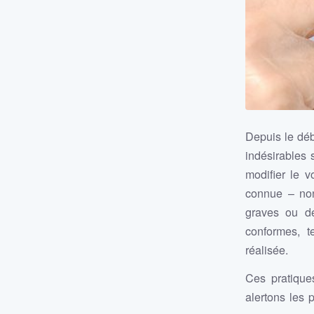
Depuis le déb
indésirables 
modifier le v
connue – non 
graves ou de
conformes, t
réalisée.
Ces pratique
alertons les 