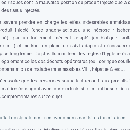
les risques sont la mauvaise position du produit injecté due à s
 des tissus injectés.
 savent prendre en charge les effets indésirables immédi
produit injecté (choc anaphylactique), une nécrose / isché
hé), par un traitement médical adapté (antibiotique, anti-
e etc…) et mettront en place un suivi adapté si nécessaire e
plus long terme. De plus ils maîtrisent les règles d’hygiène rel
 également celles des déchets opératoires (ex : seringue souillé
contamination de maladie transmissibles VIH, hépatite C etc…
 nécessaire que les personnes souhaitant recourir aux produits 
s rides échangent avec leur médecin si elles ont besoin de cla
s complémentaires sur ce sujet.
rtail de signalement des événements sanitaires indésirables
nformation ne vise que les injections à visée esthétique. En effet dans un ca