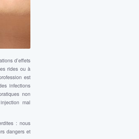
tions d’effets
les rides ou à
profession est
des infections
pratiques non
injection mal
rdites : nous
urs dangers et