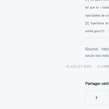
tel que le « trai
injectables de c
[2] Injections e
sante.gouv.fr)
Source:
http
seuls-les-med
/
13 JUILLET 2022
0 COM
Partager cett