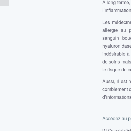
A long terme, 
l’inflammation
Les médecins
allergie au 
sanguin bouc
hyaluronidas
indésirable à 
de soins mais
le risque de 
Aussi, il est
comblement de
d’information
Accédez au po
[1] Ce point d’i