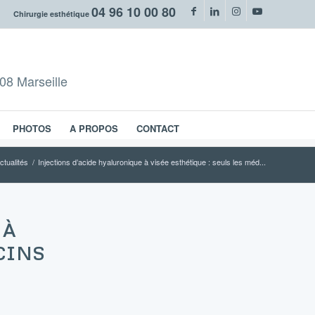
04 96 10 00 80
Chirurgie esthétique
08 Marseille
PHOTOS
A PROPOS
CONTACT
ctualités
/
Injections d’acide hyaluronique à visée esthétique : seuls les méd...
À
ECINS