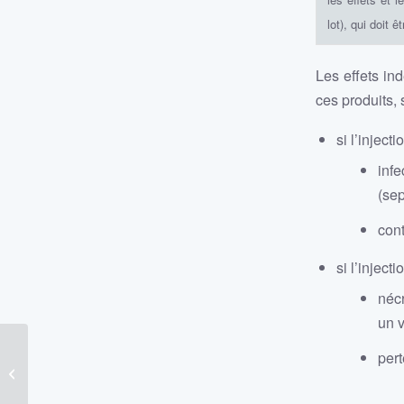
lot), qui doit 
Les effets ind
ces produits, 
si l’inject
infe
(sep
cont
si l’injec
nécr
un 
Connaissez-vous
pert
Hydrafacial, le super
nettoyage de peau
californien ?