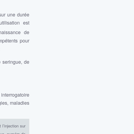
 sur une durée
ilisation est
naissance de
ompétents pour
:
 seringue, de
interrogatoire
gies, maladies
 l’injection sur
que, numéro de