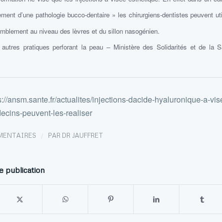
tement d’une pathologie bucco-dentaire » les chirurgiens-dentistes peuvent uti
omblement au niveau des lèvres et du sillon nasogénien.
t autres pratiques perforant la peau – Ministère des Solidarités et de la Sa
s://ansm.sante.fr/actualites/injections-dacide-hyaluronique-a-vi
ecins-peuvent-les-realiser
/
MENTAIRES
PAR
DR JAUFFRET
e publication