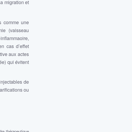
a migration et
ats comme une
mie (vaisseau
inflammaoire,
n cas d’effet
ative aux actes
e) qui évitent
injectables de
rifications ou
dre thérapeutique