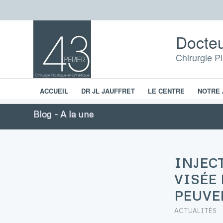
Docteu
Chirurgie P
ACCUEIL
DR JL JAUFFRET
LE CENTRE
NOTRE 
Chirurgie esthétique
Blog - A la une
INJEC
VISÉE
PEUVEN
ACTUALITÉS