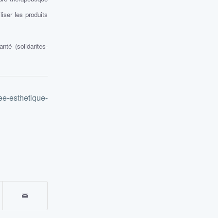
liser les produits
nté (solidarites-
see-esthetique-