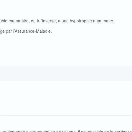
rophie mammaire, ou à l’inverse, à une hypotrophie mammaire.
rge par l’Assurance-Maladie.
à une demande d’augmentation de volume, il est possible de la corriger