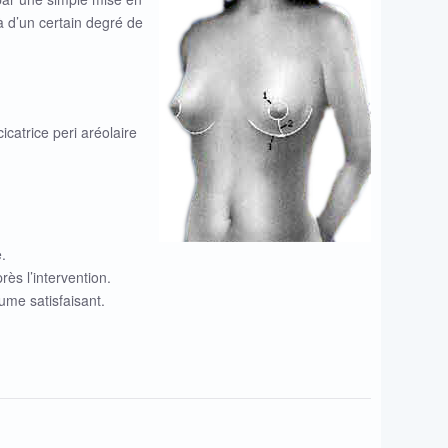
à d’un certain degré de
catrice peri aréolaire
.
ès l’intervention.
ume satisfaisant.