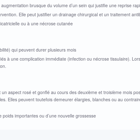
augmentation brusque du volume d’un sein qui justifie une reprise rapi
rvention. Elle peut justifier un drainage chirurgical et un traitement anti
icatricielle ou à une nécrose cutanée
bilité) qui peuvent durer plusieurs mois
s à une complication immédiate (infection ou nécrose tissulaire). Lorsqu
ion.
nent un aspect rosé et gonflé au cours des deuxième et troisième mois po
les. Elles peuvent toutefois demeurer élargies, blanches ou au contrai
 de poids importantes ou d’une nouvelle grossesse