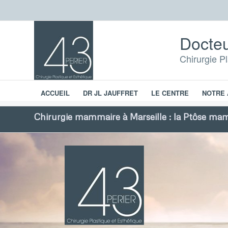
Docteu
Chirurgie P
ACCUEIL
DR JL JAUFFRET
LE CENTRE
NOTRE 
Chirurgie esthétique
Chirurgie mammaire à Marseille : la Ptôse ma