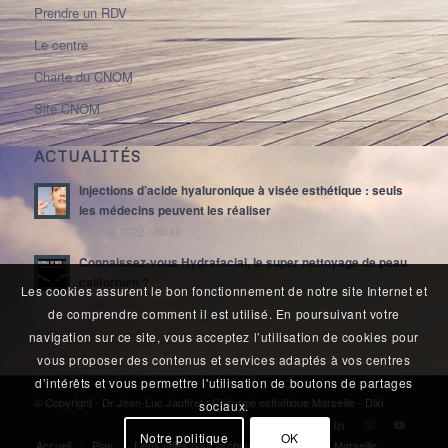
Prendre un RDV
Le centre
Charte du CNOM
Site CNOM
ACTUALITÉS
Injections d’acide hyaluronique à visée esthétique : seuls
les médecins peuvent les réaliser
13 juillet 2022 - 06:49
Connaissez-vous Hydrafacial, le super nettoyage de peau
californien ?
Les cookies assurent le bon fonctionnement de notre site Internet et
1 juillet 2020 - 07:54
de comprendre comment il est utilisé. En poursuivant votre
navigation sur ce site, vous acceptez l’utilisation de cookies pour
vous proposer des contenus et services adaptés à vos centres
d’intérêts et vous permettre l'utilisation de boutons de partages
© Copyright - Dr Jean-Luc Jauffret : Chirurgie esthétique Marseille -
Dixi
sociaux.
Notre politique
OK
Accueil
Plan
Liens utiles pour la chirurgie esthétique à Marseille