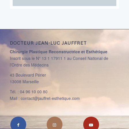
DOCTEUR JEAN-LUC JAUFFRET
Chirurgie Plastique Reconstructrice et Esthétique
Inscrit sous le N° 13 1 17911 1 au Conseil National de
l’Ordre des Médecins
43 Boulevard Périer
13008 Marseille
Tél. : 04 96 10 00 80
Mail : contact@jauffret-esthetique.com