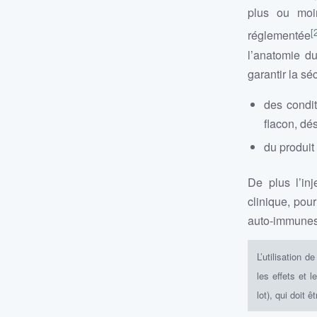
plus ou moin
[
réglementée
l’anatomie du
garantir la sé
des condi
flacon, dé
du produit 
De plus l’inj
clinique, pou
auto-immunes, 
L’utilisation d
les effets et 
lot), qui doit 