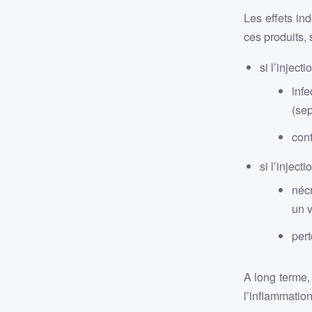
Les effets ind
ces produits, 
si l’inject
infe
(sep
cont
si l’injec
nécr
un 
pert
A long terme, 
l’inflammation