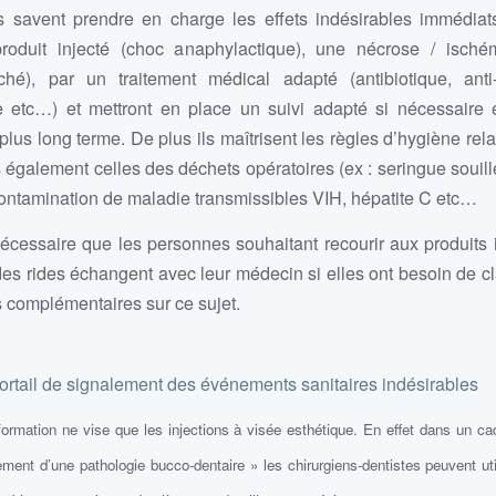
 savent prendre en charge les effets indésirables immédi
produit injecté (choc anaphylactique), une nécrose / isché
hé), par un traitement médical adapté (antibiotique, anti-
e etc…) et mettront en place un suivi adapté si nécessaire e
plus long terme. De plus ils maîtrisent les règles d’hygiène rel
 également celles des déchets opératoires (ex : seringue souillé
contamination de maladie transmissibles VIH, hépatite C etc…
 nécessaire que les personnes souhaitant recourir aux produits 
s rides échangent avec leur médecin si elles ont besoin de cla
s complémentaires sur ce sujet.
rtail de signalement des événements sanitaires indésirables
nformation ne vise que les injections à visée esthétique. En effet dans un ca
tement d’une pathologie bucco-dentaire » les chirurgiens-dentistes peuvent uti