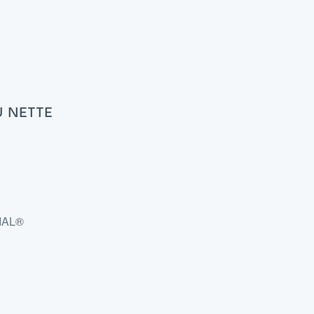
U NETTE
IAL
®