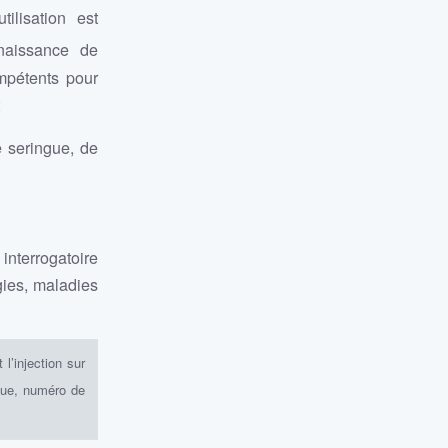
ilisation est
naissance de
ompétents pour
:
 seringue, de
interrogatoire
gies, maladies
 l’injection sur
que, numéro de