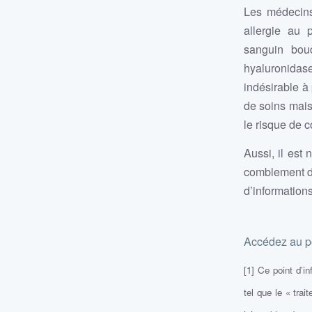
Les médecins
allergie au 
sanguin bouc
hyaluronidas
indésirable à 
de soins mais
le risque de 
Aussi, il est
comblement de
d’information
Accédez au po
[1] Ce point d’i
tel que le « trai