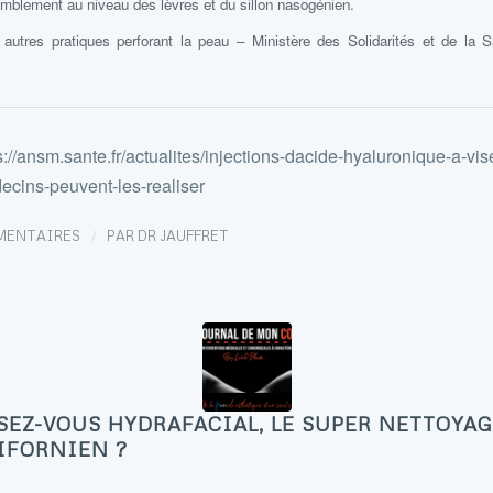
omblement au niveau des lèvres et du sillon nasogénien.
t autres pratiques perforant la peau – Ministère des Solidarités et de la Sa
s://ansm.sante.fr/actualites/injections-dacide-hyaluronique-a-vi
ecins-peuvent-les-realiser
/
MENTAIRES
PAR
DR JAUFFRET
EZ-VOUS HYDRAFACIAL, LE SUPER NETTOYAG
IFORNIEN ?