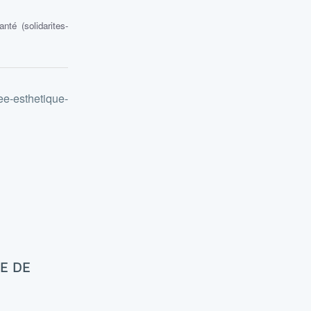
nté (solidarites-
see-esthetique-
E DE