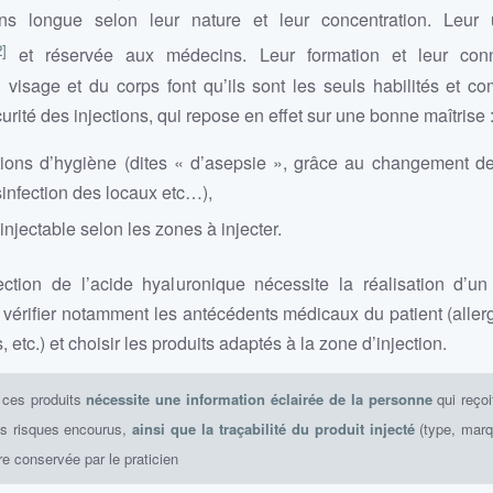
s longue selon leur nature et leur concentration. Leur ut
2]
et réservée aux médecins. Leur formation et leur con
 visage et du corps font qu’ils sont les seuls habilités et c
curité des injections, qui repose en effet sur une bonne maîtrise 
tions d’hygiène (dites « d’asepsie », grâce au changement de
sinfection des locaux etc…),
injectable selon les zones à injecter.
ection de l’acide hyaluronique nécessite la réalisation d’un 
r vérifier notamment les antécédents médicaux du patient (aller
etc.) et choisir les produits adaptés à la zone d’injection.
e ces produits
nécessite une information éclairée de la personne
qui reçoit
les risques encourus,
ainsi que la traçabilité du produit injecté
(type, mar
être conservée par le praticien