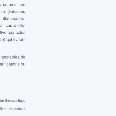
ats comme une
mie (vaisseau
inflammaoire,
n cas d’effet
ative aux actes
e) qui évitent
injectables de
rifications ou
dre thérapeutique
liser les produits