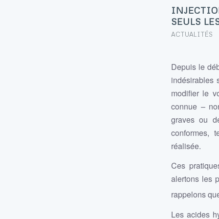
INJECTIO
SEULS LE
ACTUALITÉS
Depuis le déb
indésirables 
modifier le v
connue – non 
graves ou de
conformes, t
réalisée.
Ces pratique
alertons les 
rappelons que
Les acides hy