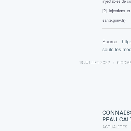
injectables de c
[2] Injections e
sante.gouv.fr)
Source:
http
seuls-les-med
/
13 JUILLET 2022
0 COM
CONNAISS
PEAU CAL
ACTUALITÉS