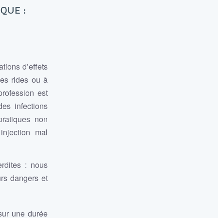
QUE :
tions d’effets
les rides ou à
profession est
des infections
pratiques non
injection mal
rdites : nous
urs dangers et
 sur une durée